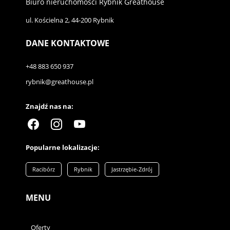
Biuro nieruchomości Rybnik Greathouse
ul. Kościelna 2, 44-200 Rybnik
DANE KONTAKTOWE
+48 883 650 937
rybnik@greathouse.pl
Znajdź nas na:
Popularne lokalizacje:
Racibórz
Rybnik
Jastrzębie-Zdrój
MENU
Oferty