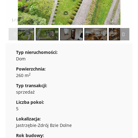
1
/
19
Typ nieruchomości:
Dom
Powierzchnia:
2
260 m
Typ transakcji:
sprzedaż
Liczba pokoi:
5
Lokalizacja:
Jastrzębie-Zdrój Bzie Dolne
Rok budowy: