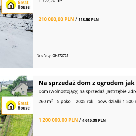
1 772,20 m
210 000,00 PLN
/
118,50 PLN
Nr oferty: GH872725
Na sprzedaż dom z ogrodem jak 
Dom (Wolnostojący) na sprzedaż, Jastrzębie-Zdr
2
260 m
5 pokoi
2005 rok
pow. działki 1 500
1 200 000,00 PLN
/
4 615,38 PLN