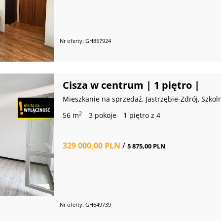
Nr oferty: GH857924
Cisza w centrum | 1 piętro |
Mieszkanie na sprzedaż, Jastrzębie-Zdrój, Szkol
2
56 m
3 pokoje
1 piętro z 4
329 000,00 PLN
/
5 875,00 PLN
Nr oferty: GH649739