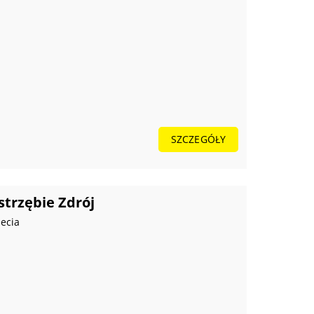
SZCZEGÓŁY
strzębie Zdrój
lecia