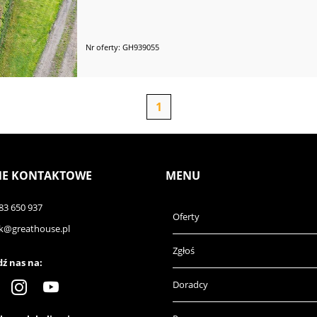
Nr oferty: GH939055
1
E KONTAKTOWE
MENU
83 650 937
Oferty
k@greathouse.pl
Zgłoś
ź nas na:
Doradcy