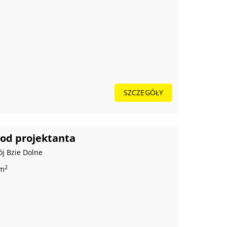
SZCZEGÓŁY
od projektanta
ój Bzie Dolne
2
 m