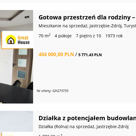
Gotowa przestrzeń dla rodziny –
Mieszkanie na sprzedaż, Jastrzębie-Zdrój, Turys
2
70 m
4 pokoje
7 piętro z 10
1973 rok
404 000,00 PLN
/
5 771,43 PLN
Nr oferty: GH273733
Działka z potencjałem budowlan
Działka (Rolna) na sprzedaż, Jastrzębie-Zdrój
2