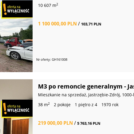
2
10 607 m
1 100 000,00 PLN
/
103,71 PLN
Nr oferty: GH161008
M3 po remoncie generalnym - Ja
Mieszkanie na sprzedaż, Jastrzębie-Zdrój, 1000-
2
38 m
2 pokoje
1 piętro z 4
1970 rok
219 000,00 PLN
/
5 763,16 PLN